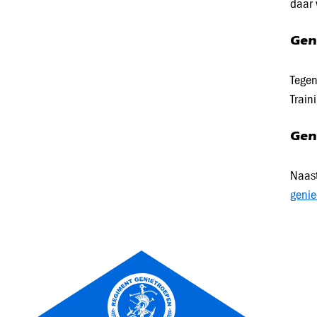
daar
Gen
Tegen
Train
Gen
Naast
genie