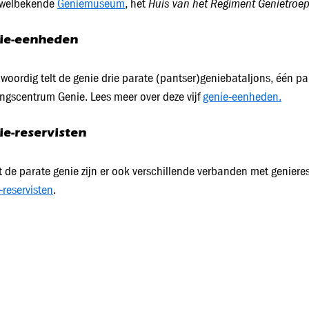
Huis van het Regiment Genietroe
 welbekende
Geniemuseum
, het
ie-eenheden
woordig telt de genie drie parate (pantser)geniebataljons, één p
ingscentrum Genie. Lees meer over deze vijf
genie-eenheden.
ie-reservisten
 de parate genie zijn er ook verschillende verbanden met geniere
-reservisten
.