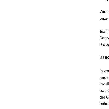
Voor 
onze 
Teamg
Daarv
dat z
Tra
In vr
ander
invul
tradi
der G
behor