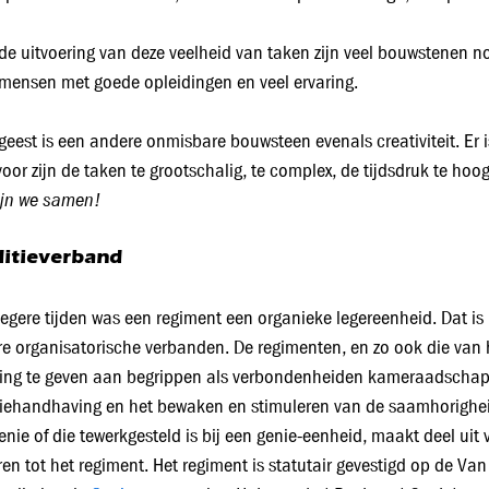
de uitvoering van deze veelheid van taken zijn veel bouwstenen n
mensen met goede opleidingen en veel ervaring.
eest is een andere onmisbare bouwsteen evenals creativiteit. Er is
oor zijn de taken te grootschalig, te complex, de tijdsdruk te h
ijn we samen!
ditieverband
oegere tijden was een regiment een organieke legereenheid. Dat is n
e organisatorische verbanden. De regimenten, en zo ook die van h
ling te geven aan begrippen als verbondenheiden kameraadschap. 
tiehandhaving en het bewaken en stimuleren van de saamhorigheid.
enie of die tewerkgesteld is bij een genie-eenheid, maakt deel u
en tot het regiment. Het regiment is statutair gevestigd op de Van