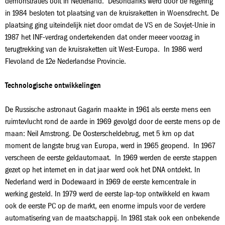
demonstraties ooit in Nederland. Desondanks werd door de regering
in 1984 besloten tot plaatsing van de kruisraketten in Woensdrecht. De
plaatsing ging uiteindelijk niet door omdat de VS en de Sovjet-Unie in
1987 het INF-verdrag ondertekenden dat onder meeer voorzag in
terugtrekking van de kruisraketten uit West-Europa. In 1986 werd
Flevoland de 12e Nederlandse Provincie.
Technologische ontwikkelingen
De Russische astronaut Gagarin maakte in 1961 als eerste mens een
ruimtevlucht rond de aarde in 1969 gevolgd door de eerste mens op de
maan: Neil Amstrong. De Oosterscheldebrug, met 5 km op dat
moment de langste brug van Europa, werd in 1965 geopend. In 1967
verscheen de eerste geldautomaat. In 1969 werden de eerste stappen
gezet op het internet en in dat jaar werd ook het DNA ontdekt. In
Nederland werd in Dodewaard in 1969 de eerste kerncentrale in
werking gesteld. In 1979 werd de eerste lap-top ontwikkeld en kwam
ook de eerste PC op de markt, een enorme impuls voor de verdere
automatisering van de maatschappij. In 1981 stak ook een onbekende