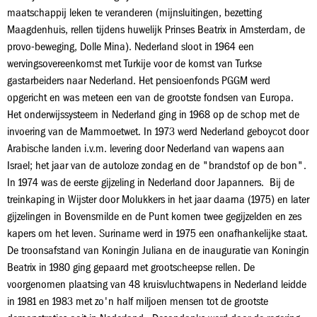
maatschappij leken te veranderen (mijnsluitingen, bezetting
Maagdenhuis, rellen tijdens huwelijk Prinses Beatrix in Amsterdam, de
provo-beweging, Dolle Mina). Nederland sloot in 1964 een
wervingsovereenkomst met Turkije voor de komst van Turkse
gastarbeiders naar Nederland. Het pensioenfonds PGGM werd
opgericht en was meteen een van de grootste fondsen van Europa.
Het onderwijssysteem in Nederland ging in 1968 op de schop met de
invoering van de Mammoetwet. In 1973 werd Nederland geboycot door
Arabische landen i.v.m. levering door Nederland van wapens aan
Israel; het jaar van de autoloze zondag en de "brandstof op de bon".
In 1974 was de eerste gijzeling in Nederland door Japanners. Bij de
treinkaping in Wijster door Molukkers in het jaar daarna (1975) en later
gijzelingen in Bovensmilde en de Punt komen twee gegijzelden en zes
kapers om het leven. Suriname werd in 1975 een onafhankelijke staat.
De troonsafstand van Koningin Juliana en de inauguratie van Koningin
Beatrix in 1980 ging gepaard met grootscheepse rellen. De
voorgenomen plaatsing van 48 kruisvluchtwapens in Nederland leidde
in 1981 en 1983 met zo'n half miljoen mensen tot de grootste