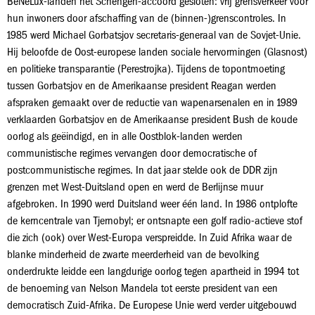
BeNeLux-landen het Schengen-accoord gesloten: vrij grensverkeer voor
hun inwoners door afschaffing van de (binnen-)grenscontroles. In
1985 werd Michael Gorbatsjov secretaris-generaal van de Sovjet-Unie.
Hij beloofde de Oost-europese landen sociale hervormingen (Glasnost)
en politieke transparantie (Perestrojka). Tijdens de topontmoeting
tussen Gorbatsjov en de Amerikaanse president Reagan werden
afspraken gemaakt over de reductie van wapenarsenalen en in 1989
verklaarden Gorbatsjov en de Amerikaanse president Bush de koude
oorlog als geëindigd, en in alle Oostblok-landen werden
communistische regimes vervangen door democratische of
postcommunistische regimes. In dat jaar stelde ook de DDR zijn
grenzen met West-Duitsland open en werd de Berlijnse muur
afgebroken. In 1990 werd Duitsland weer één land. In 1986 ontplofte
de kerncentrale van Tjernobyl; er ontsnapte een golf radio-actieve stof
die zich (ook) over West-Europa verspreidde. In Zuid Afrika waar de
blanke minderheid de zwarte meerderheid van de bevolking
onderdrukte leidde een langdurige oorlog tegen apartheid in 1994 tot
de benoeming van Nelson Mandela tot eerste president van een
democratisch Zuid-Afrika. De Europese Unie werd verder uitgebouwd