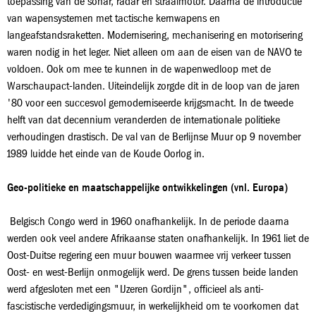
toepassing van de sonar, radar en straalmotor. Daarna de introductie
van wapensystemen met tactische kernwapens en
langeafstandsraketten. Modernisering, mechanisering en motorisering
waren nodig in het leger. Niet alleen om aan de eisen van de NAVO te
voldoen. Ook om mee te kunnen in de wapenwedloop met de
Warschaupact-landen. Uiteindelijk zorgde dit in de loop van de jaren
'80 voor een succesvol gemoderniseerde krijgsmacht. In de tweede
helft van dat decennium veranderden de internationale politieke
verhoudingen drastisch. De val van de Berlijnse Muur op 9 november
1989 luidde het einde van de Koude Oorlog in.
Geo-politieke en maatschappelijke ontwikkelingen (vnl. Europa)
Belgisch Congo werd in 1960 onafhankelijk. In de periode daarna
werden ook veel andere Afrikaanse staten onafhankelijk. In 1961 liet de
Oost-Duitse regering een muur bouwen waarmee vrij verkeer tussen
Oost- en west-Berlijn onmogelijk werd. De grens tussen beide landen
werd afgesloten met een "IJzeren Gordijn", officieel als anti-
fascistische verdedigingsmuur, in werkelijkheid om te voorkomen dat