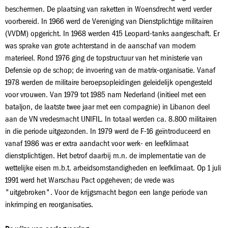
beschermen. De plaatsing van raketten in Woensdrecht werd verder
voorbereid. In 1966 werd de Vereniging van Dienstplichtige militairen
(VVDM) opgericht. In 1968 werden 415 Leopard-tanks aangeschaft. Er
was sprake van grote achterstand in de aanschaf van modern
materieel. Rond 1976 ging de topstructuur van het ministerie van
Defensie op de schop; de invoering van de matrix-organisatie. Vanaf
1978 werden de militaire beroepsopleidingen geleidelijk opengesteld
voor vrouwen. Van 1979 tot 1985 nam Nederland (initieel met een
bataljon, de laatste twee jaar met een compagnie) in Libanon deel
aan de VN vredesmacht UNIFIL. In totaal werden ca. 8.800 militairen
in die periode uitgezonden. In 1979 werd de F-16 geïntroduceerd en
vanaf 1986 was er extra aandacht voor werk- en leefklimaat
dienstplichtigen. Het betrof daarbij m.n. de implementatie van de
wettelijke eisen m.b.t. arbeidsomstandigheden en leefklimaat. Op 1 juli
1991 werd het Warschau Pact opgeheven; de vrede was
"uitgebroken". Voor de krijgsmacht begon een lange periode van
inkrimping en reorganisaties.