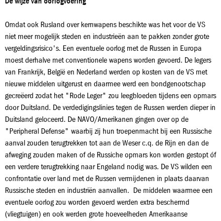
De wijze van oorlogvoering
Omdat ook Rusland over kernwapens beschikte was het voor de VS
niet meer mogelijk steden en industrieën aan te pakken zonder grote
vergeldingsrisico's. Een eventuele oorlog met de Russen in Europa
moest derhalve met conventionele wapens worden gevoerd. De legers
van Frankrijk, België en Nederland werden op kosten van de VS met
nieuwe middelen uitgerust en daarmee werd een bondgenootschap
gecreëerd zodat het "Rode Leger" zou leegbloeden tijdens een opmars
door Duitsland. De verdedigingslinies tegen de Russen werden dieper in
Duitsland geloceerd. De NAVO/Amerikanen gingen over op de
"Peripheral Defense" waarbij zij hun troepenmacht bij een Russische
aanval zouden terugtrekken tot aan de Weser c.q. de Rijn en dan de
afweging zouden maken of de Russiche opmars kon worden gestopt óf
een verdere terugtrekking naar Engeland nodig was. De VS wilden een
confrontatie over land met de Russen vermijdenen in plaats daarvan
Russische steden en industriën aanvallen. De middelen waarmee een
eventuele oorlog zou worden gevoerd werden extra beschermd
(vliegtuigen) en ook werden grote hoeveelheden Amerikaanse