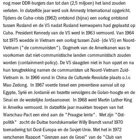
nog meer DDR-burgers dan tot dan (2,5 miljoen) het land zouden
verlaten. In datzelfde jaar werd ook Amnesty International opgericht.
Tijdens de Cuba-crisis (1962) ontstond (bijna) een oorlog ontstond
tussen Rusland en de VS nadat Rusland kernwapens had geplaatst op
Cuba. President Kennedy van de VS werd in 1963 vermoord. Van 1964
tot 1975 woedde in Vietnam een oorlog tussen Zuid- (de VS) en Noord-
Vietnam ("de communisten"). Oogmerk van de Amerikanen was te
voorkomen dat niet-communistische landen communistisch zouden
worden (containment-policy). De VS slaagden niet in hun opzet en na
hun terugtrekking namen de communisten uit Noord-Vietnam Zuid-
Vietnam in. In 1966 vond in China de Culturele Revolutie plaats o.l.v.
Mao Zedong. In 1967 voerde Israel een preventieve aanval uit op
Egypte, Syrië en Jordanië en bezette vervolgens de Golan-hoogte en de
Sinaï en de westelijke Jordaanoever. In 1968 werd Martin Luther King
in Amerika vermoord. In datzelfde jaar maakten troepen van het
Warschau-Pact een eind aan de "Praagse lente". Met zijn "Ost-
politik" zocht de Duitse bondskanselier Willy Brandt vanaf 1970
toenadering tot Oost-Europa en de Sovjet-Unie. Met het in 1972
verschenen Rapport "Grenzen aan de Groei" van de "Club van