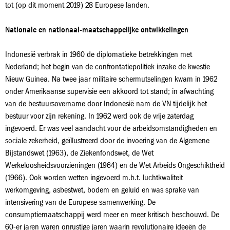
tot (op dit moment 2019) 28 Europese landen.
Nationale en nationaal-maatschappelijke ontwikkelingen
Indonesië verbrak in 1960 de diplomatieke betrekkingen met
Nederland; het begin van de confrontatiepolitiek inzake de kwestie
Nieuw Guinea. Na twee jaar militaire schermutselingen kwam in 1962
onder Amerikaanse supervisie een akkoord tot stand; in afwachting
van de bestuursovername door Indonesië nam de VN tijdelijk het
bestuur voor zijn rekening. In 1962 werd ook de vrije zaterdag
ingevoerd. Er was veel aandacht voor de arbeidsomstandigheden en
sociale zekerheid, geïllustreerd door de invoering van de Algemene
Bijstandswet (1963), de Ziekenfondswet, de Wet
Werkeloosheidsvoorzieningen (1964) en de Wet Arbeids Ongeschiktheid
(1966). Ook worden wetten ingevoerd m.b.t. luchtkwaliteit
werkomgeving, asbestwet, bodem en geluid en was sprake van
intensivering van de Europese samenwerking. De
consumptiemaatschappij werd meer en meer kritisch beschouwd. De
60-er jaren waren onrustige jaren waarin revolutionaire ideeën de