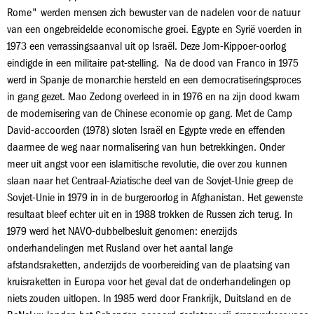
Rome" werden mensen zich bewuster van de nadelen voor de natuur
van een ongebreidelde economische groei. Egypte en Syrië voerden in
1973 een verrassingsaanval uit op Israël. Deze Jom-Kippoer-oorlog
eindigde in een militaire pat-stelling. Na de dood van Franco in 1975
werd in Spanje de monarchie hersteld en een democratiseringsproces
in gang gezet. Mao Zedong overleed in in 1976 en na zijn dood kwam
de modernisering van de Chinese economie op gang. Met de Camp
David-accoorden (1978) sloten Israël en Egypte vrede en effenden
daarmee de weg naar normalisering van hun betrekkingen. Onder
meer uit angst voor een islamitische revolutie, die over zou kunnen
slaan naar het Centraal-Aziatische deel van de Sovjet-Unie greep de
Sovjet-Unie in 1979 in in de burgeroorlog in Afghanistan. Het gewenste
resultaat bleef echter uit en in 1988 trokken de Russen zich terug. In
1979 werd het NAVO-dubbelbesluit genomen: enerzijds
onderhandelingen met Rusland over het aantal lange
afstandsraketten, anderzijds de voorbereiding van de plaatsing van
kruisraketten in Europa voor het geval dat de onderhandelingen op
niets zouden uitlopen. In 1985 werd door Frankrijk, Duitsland en de